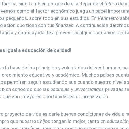
 familia, sino también porque de ella depende el
futuro
de n
 vemos como el factor económico juega un papel important
os pequeños, sobre todo en sus estudios. En
Venmetro
sabe
relación que tiene con tus
finanzas
. A continuación daremos
ancia y como ayudarte a prevenir cualquier situación desfa
es igual a educación de calidad!
s la base de los principios y voluntades del ser humano, se
o crecimiento educativo y académico. Muchos países cuen
s nos permiten seguir estudiando aun cuando nuestro nivel 
s bien conocido que las
escuelas
y
universidades
privadas t
o que abre mayores oportunidades de preparación.
 proyecto de vida es darle buenas condiciones de vida a nu
mpre que nuestros
hijos
tengan lo mejor, tanto en
educación
 buena posición financiera logramos que estos obtengan la m