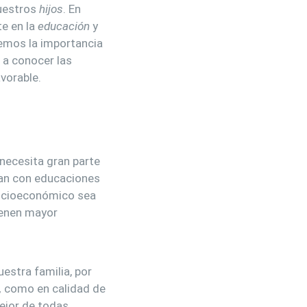
uestros
hijos
. En
e en la
educación
y
mos la importancia
 a conocer las
vorable.
 necesita gran parte
tan con educaciones
socioeconómico sea
ienen mayor
estra familia, por
,
como en calidad de
ejor de todas.