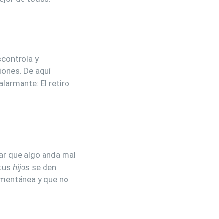
scontrola y
iones. De aquí
larmante: El retiro
ar que algo anda mal
 tus
hijos
se den
omentánea y que no