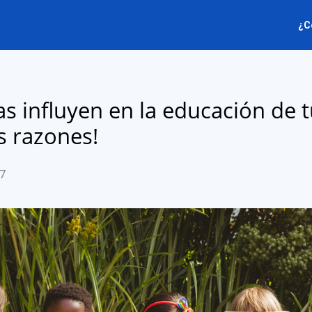
¿C
as influyen en la educación de t
s razones!
17