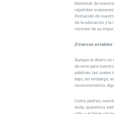
bienestar de nuestra
repetidas ocasiones
formación
de nuestr
de la
educación
y la 
razones de su import
¡Finanzas estables 
Aunque el
dinero
no e
de este para nuestr
públicas, las cuale
bajo, sin embargo, e
reconocimiento, alg
Como padres, nuestro
ende, queremos sie
vida, y al tener una