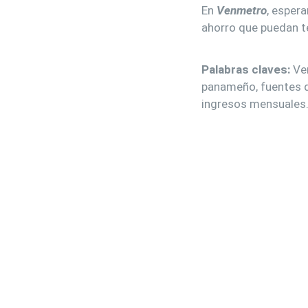
En
Venmetro
, esper
ahorro que puedan te
Palabras claves:
Ven
panameño, fuentes de
ingresos mensuales