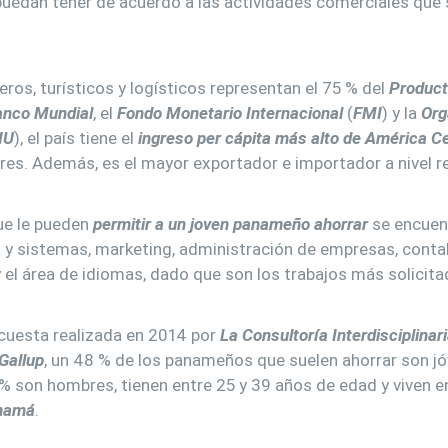
uedan tener de acuerdo a las actividades comerciales que s
!
eros, turísticos y logísticos representan el 75 % del
Product
nco Mundial
, el
Fondo Monetario Internacional
(
FMI
) y la
Org
NU
), el país tiene el
ingreso per cápita más alto de América Ce
res. Además, es el mayor exportador e importador a nivel re
ue le pueden
permitir a un joven panameño ahorrar
se encuent
 y sistemas, marketing, administración de empresas, contabi
y el área de idiomas, dado que son los trabajos más solicitad
cuesta realizada en 2014 por
La Consultoría Interdisciplinar
Gallup
, un 48 % de los panameños que suelen ahorrar son j
3 % son hombres, tienen entre 25 y 39 años de edad y viven e
anamá
.