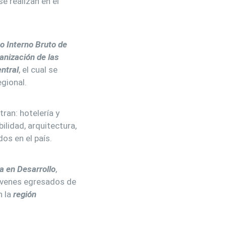
e realizan en el
o Interno Bruto de
anización de las
ntral
, el cual se
gional.
ran: hotelería y
lidad, arquitectura,
os en el país.
ia en Desarrollo
,
óvenes egresados de
n la
región