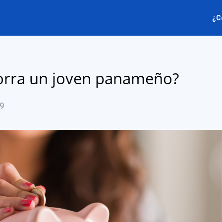
¿C
rra un joven panameño?
19